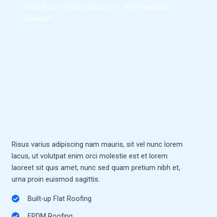
Vitae dictum tellus sed eu arcu amet tincidunt
dignissim.
Risus varius adipiscing nam mauris, sit vel nunc lorem
lacus, ut volutpat enim orci molestie est et lorem
laoreet sit quis amet, nunc sed quam pretium nibh et,
urna proin euismod sagittis.
Built-up Flat Roofing
EPDM Roofing