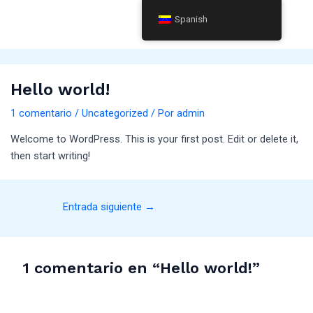
Ir
Post
Spanish
al
navigation
contenido
Hello world!
1 comentario
/
Uncategorized
/ Por
admin
Welcome to WordPress. This is your first post. Edit or delete it,
then start writing!
Entrada siguiente
→
1 comentario en “Hello world!”